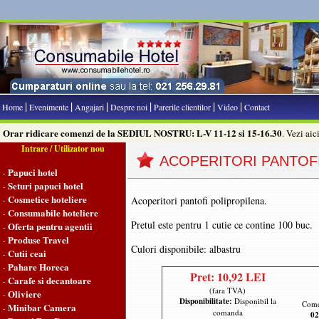
|
|
|
|
|
|
Home
Evenimente
Angajari
Despre noi
Parerile clientilor
Video
Contact
Orar ridicare comenzi de la SEDIUL NOSTRU: L-V 11-12 si 15-16.30
. Vezi aic
Intrare / Utilizator nou
ACOPERITORI PANTOF
Papuci hotel
-
Seturi papuci hotel
-
Cosmetice hoteliere
Acoperitori pantofi polipropilena.
-
Consumabile hoteliere
-
Pretul este pentru 1 cutie ce contine 100 buc.
Oferta pentru agentii
-
Produse Travel
-
Culori disponibile: albastru
Cutii ceai
-
Pahare Horeca
-
Pret: 10,92 LEI
Carafe si decantoare
-
(fara TVA)
Oliviere
-
Disponibilitate:
Disponibil la
Come
Minibar Camera
-
comanda
02