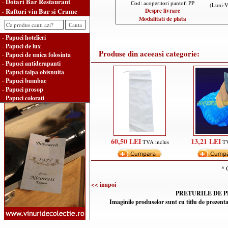
Dotari Bar Restaurant
-
Cod: acoperitori pantofi PP
(Luni-V
Rafturi vin Bar si Crame
Despre livrare
-
Modalitati de plata
Papuci hotelieri
-
Papuci de lux
-
Produse din aceeasi categorie:
Papuci de unica folosinta
-
Papuci antiderapanti
-
Papuci talpa obisnuita
-
Papuci bumbac
-
Papuci prosop
-
Papuci colorati
-
60,50 LEI
13,21 LEI
TVA inclus
TV
* 
<< inapoi
PRETURILE DE P
Imaginile produselor sunt cu titlu de prezent